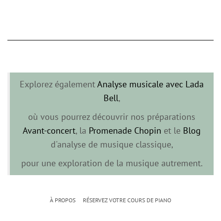
Explorez également
Analyse musicale avec Lada
Bell
,
où vous pourrez découvrir nos préparations
Avant-concert
, la
Promenade Chopin
et le
Blog
d'analyse de musique classique,
pour une exploration de la musique autrement.
À PROPOS
RÉSERVEZ VOTRE COURS DE PIANO