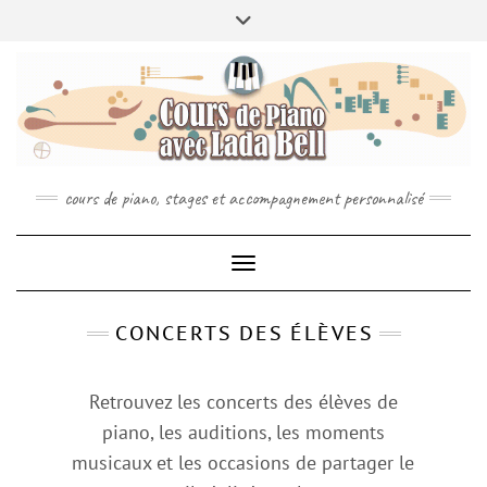
MENU
Skip
Toggle
ABOUT
À PROPOS
INFO
to
header
CONCTACT
RÉSERVEZ VOTRE COURS DE PIANO
content
SPOTIFY
YOUTUBE
INSTAGRAM
cours de piano, stages et accompagnement personnalisé
Toggle Navigation
CONCERTS DES ÉLÈVES
Retrouvez les concerts des élèves de
piano, les auditions, les moments
musicaux et les occasions de partager le