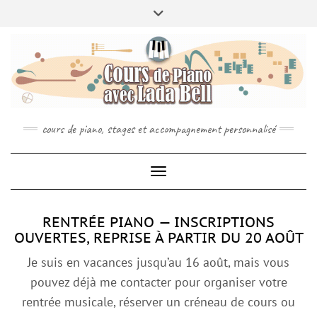
MENU
Skip
Toggle
ABOUT
À PROPOS
INFO
to
header
CONCTACT
RÉSERVEZ VOTRE COURS DE PIANO
content
SPOTIFY
YOUTUBE
INSTAGRAM
cours de piano, stages et accompagnement personnalisé
Toggle Navigation
RENTRÉE PIANO — INSCRIPTIONS
OUVERTES, REPRISE À PARTIR DU 20 AOÛT
Je suis en vacances jusqu’au 16 août, mais vous
pouvez déjà me contacter pour organiser votre
rentrée musicale, réserver un créneau de cours ou