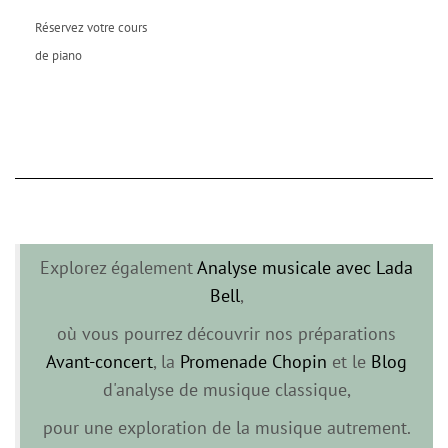
Réservez votre cours
de piano
Explorez également
Analyse musicale avec Lada
Bell
,
où vous pourrez découvrir nos préparations
Avant-concert
, la
Promenade Chopin
et le
Blog
d'analyse de musique classique,
pour une exploration de la musique autrement.