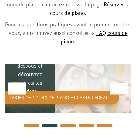
cours de piano, contactez-moi via la page
Réserver un
vos objectifs
cours de piano.
et votre
projet
Pour les questions pratiques avant le premier rendez-
musical.
vous, vous pouvez aussi consulter la
FAQ cours de
Consultez la
piano.
liste
complète ci-
dessous et
découvrez
nos cartes
cadeau.
TARIFS DE COURS DE PIANO ET CARTE CADEAU