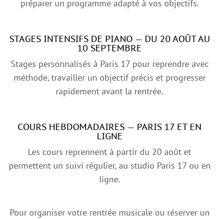
préparer un programme adapté à vos objectifs.
STAGES INTENSIFS DE PIANO — DU 20 AOÛT AU
10 SEPTEMBRE
Stages personnalisés à Paris 17 pour reprendre avec
méthode, travailler un objectif précis et progresser
rapidement avant la rentrée.
COURS HEBDOMADAIRES — PARIS 17 ET EN
Tarifs de
LIGNE
cours de
Les cours reprennent à partir du 20 août et
piano et
permettent un suivi régulier, au studio Paris 17 ou en
Carte Cadeau
ligne.
Les tarifs
Pour organiser votre rentrée musicale ou réserver un
varient selon