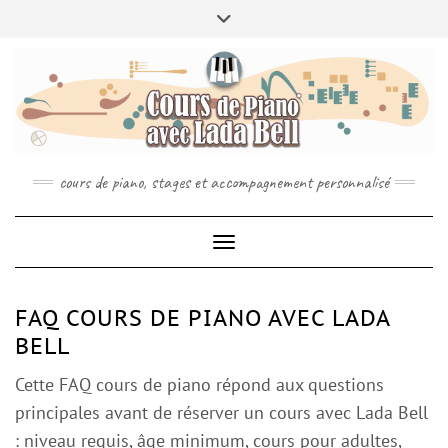
MENU
Skip
Toggle
ABOUT
À PROPOS
INFO
to
header
CONCTACT
RÉSERVEZ VOTRE COURS DE PIANO
content
SPOTIFY
YOUTUBE
INSTAGRAM
cours de piano, stages et accompagnement personnalisé
Toggle Navigation
FAQ COURS DE PIANO AVEC LADA
BELL
Cette FAQ cours de piano répond aux questions
principales avant de réserver un cours avec Lada Bell
: niveau requis, âge minimum, cours pour adultes,