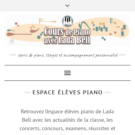
MENU
Skip
Toggle
ABOUT
À PROPOS
INFO
to
header
CONCTACT
RÉSERVEZ VOTRE COURS DE PIANO
content
SPOTIFY
YOUTUBE
INSTAGRAM
cours de piano, stages et accompagnement personnalisé
Toggle Navigation
ESPACE ÉLÈVES PIANO
Retrouvez l’espace élèves piano de Lada
Bell avec les actualités de la classe, les
concerts, concours, examens, réussites et