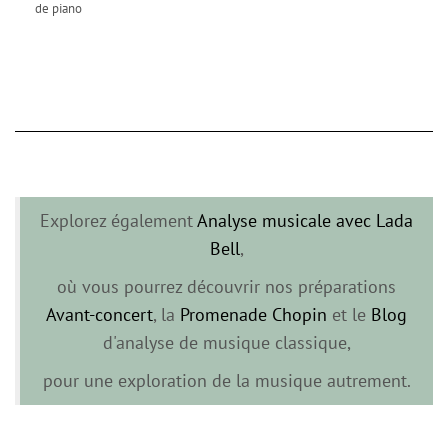
de piano
Explorez également
Analyse musicale avec Lada
Bell
,
où vous pourrez découvrir nos préparations
Avant-concert
, la
Promenade Chopin
et le
Blog
d'analyse de musique classique,
pour une exploration de la musique autrement.