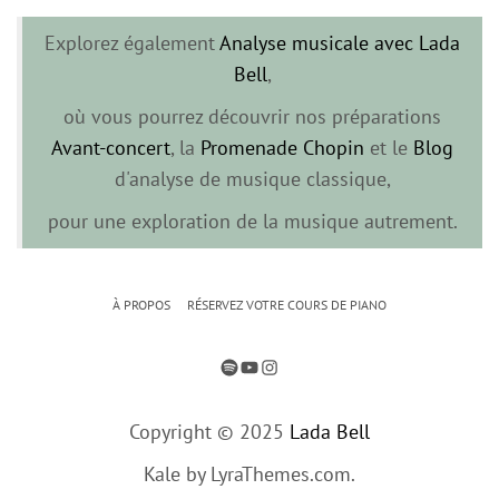
Explorez également
Analyse musicale avec Lada
Bell
,
où vous pourrez découvrir nos préparations
Avant-concert
, la
Promenade Chopin
et le
Blog
d'analyse de musique classique,
pour une exploration de la musique autrement.
À PROPOS
RÉSERVEZ VOTRE COURS DE PIANO
SPOTIFY
YOUTUBE
INSTAGRAM
Copyright © 2025
Lada Bell
Kale
by LyraThemes.com.