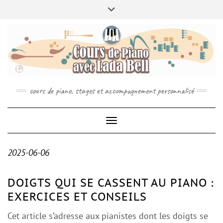
MENU
Skip
Toggle
ABOUT
À PROPOS
INFO
to
header
CONCTACT
RÉSERVEZ VOTRE COURS DE PIANO
content
SPOTIFY
YOUTUBE
INSTAGRAM
cours de piano, stages et accompagnement personnalisé
Toggle Navigation
2025-06-06
DOIGTS QUI SE CASSENT AU PIANO :
EXERCICES ET CONSEILS
Cet article s’adresse aux pianistes dont les doigts se